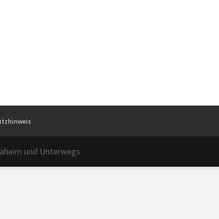
tzhinweis
 Daheim und Unterwegs.